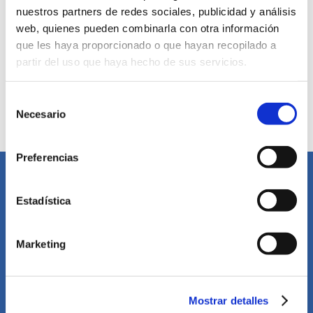
nuestros partners de redes sociales, publicidad y análisis
Un lugar donde reina la prosperidad Hoy hablamos sobre el Puerto de
web, quienes pueden combinarla con otra información
Barcelona y el motivo de nuestra sede en el mismo. Nos remontarnos
que les haya proporcionado o que hayan recopilado a
hasta el
[…]
partir del uso que haya hecho de sus servicios.
Selección
1
2
Siguiente
Necesario
de
consentimiento
Preferencias
Estadística
Marketing
Delegación en Canarias
C/ Sucre, 8 - 2ª Planta
Mostrar detalles
35008 - Las Palmas de Gran Canaria