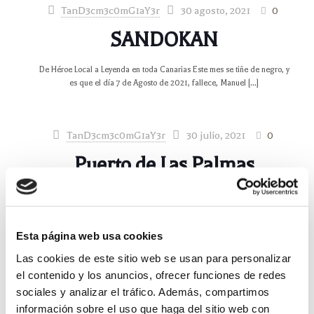
TanD3cm3c0mG1aY3r
30 agosto, 2021
0
SANDOKAN
De Héroe Local a Leyenda en toda Canarias Este mes se tiñe de negro, y
es que el día 7 de Agosto de 2021, fallece, Manuel
[…]
TanD3cm3c0mG1aY3r
30 julio, 2021
0
Puerto de Las Palmas
Las Palmas x Nelson Mandela Bienvenidos al puerto de Las Palmas,
aprovechamos que el pasado Domingo, 18 de Julio ha sido el día
Internacional de Nelson
[…]
Esta página web usa cookies
Las cookies de este sitio web se usan para personalizar
TanD3cm3c0mG1aY3r
6 julio, 2021
0
el contenido y los anuncios, ofrecer funciones de redes
sociales y analizar el tráfico. Además, compartimos
Puerto de Barcelona
información sobre el uso que haga del sitio web con